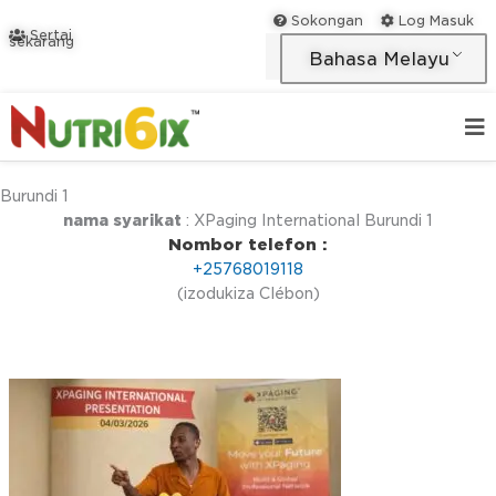
Langkau
Sokongan
Log Masuk
Sertai
ke
sekarang
Bahasa Melayu
kandungan
Burundi 1
nama syarikat
: XPaging International Burundi 1
Nombor telefon :
+25768019118
(izodukiza Clébon)