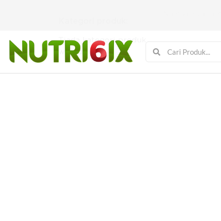
Langkau
Nampaknya kami 
ke
Kategori produk:
kandungan
Tiada kategori produk
Cari
Cari
wujud.