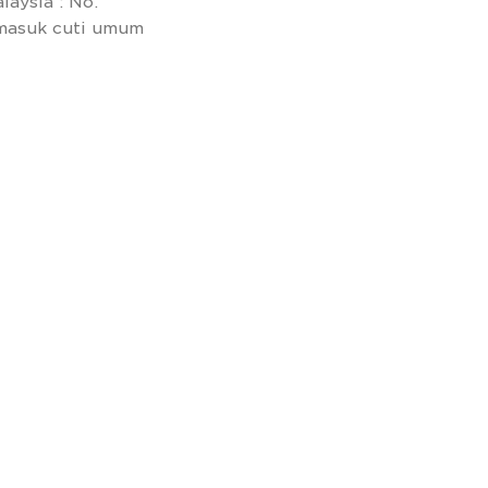
laysia : No.
ermasuk cuti umum