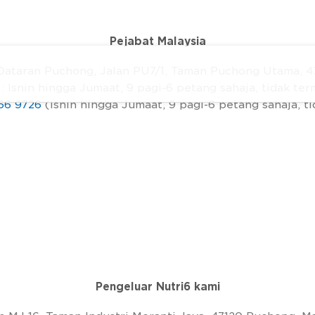
Pejabat Malaysia
, Dataran Puchong, Jalan PU7/1, Taman Puchong Utama, 
: Isnin hingga Jumaat, 9 pagi-6 petang sahaja, tidak t
66 9726
(Isnin hingga Jumaat, 9 pagi-6 petang sahaja, t
Pengeluar Nutri6 kami