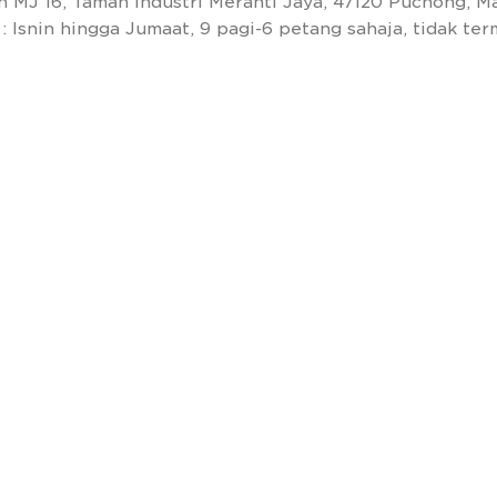
n MJ 16, Taman Industri Meranti Jaya, 47120 Puchong, Ma
: Isnin hingga Jumaat, 9 pagi-6 petang sahaja, tidak t